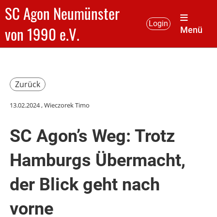
SC Agon Neumünster
Login
von 1990 e.V.
Menü
Zurück
13.02.2024
, Wieczorek Timo
SC Agon’s Weg: Trotz
Hamburgs Übermacht,
der Blick geht nach
vorne