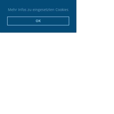
Mehr Infos zu eingesetzten Cookies
OK
© Schachclub Agon Neumünster von 1990 e.V.
Erstellt mit ClubDesk Vereinssoftware
Impressum
Datenschutz