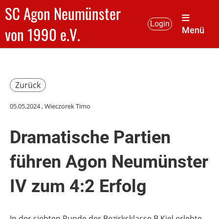
SC Agon Neumünster
Login
von 1990 e.V.
Menü
Zurück
05.05.2024
, Wieczorek Timo
Dramatische Partien
führen Agon Neumünster
IV zum 4:2 Erfolg
In der siebten Runde der Bezirksklasse B Kiel erlebte