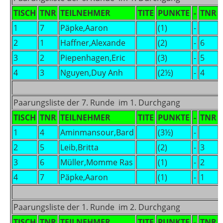
TISCH
TNR
TEILNEHMER
TITE
PUNKTE
-
TNR
1
7
Päpke,Aaron
(1)
-
2
1
Haffner,Alexande
(2)
-
6
3
2
Piepenhagen,Eric
(3)
-
5
4
3
Nguyen,Duy Anh
(2½)
-
4
Paarungsliste der 7. Runde im 1. Durchgang
TISCH
TNR
TEILNEHMER
TITE
PUNKTE
-
TNR
1
4
Aminmansour,Bard
(3½)
-
2
5
Leib,Britta
(2)
-
3
3
6
Müller,Momme Ras
(1)
-
2
4
7
Päpke,Aaron
(1)
-
1
Paarungsliste der 1. Runde im 2. Durchgang
TISCH
TNR
TEILNEHMER
TITE
PUNKTE
-
TNR