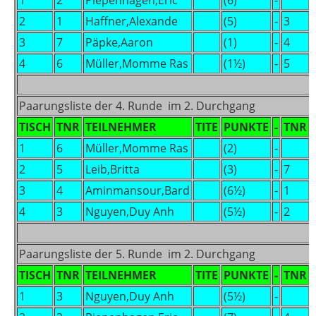
1
2
Piepenhagen,Eric
(6)
-
2
1
Haffner,Alexande
(5)
-
3
3
7
Päpke,Aaron
(1)
-
4
4
6
Müller,Momme Ras
(1½)
-
5
Paarungsliste der 4. Runde im 2. Durchgang
TISCH
TNR
TEILNEHMER
TITE
PUNKTE
-
TNR
1
6
Müller,Momme Ras
(2)
-
2
5
Leib,Britta
(3)
-
7
3
4
Aminmansour,Bard
(6½)
-
1
4
3
Nguyen,Duy Anh
(5½)
-
2
Paarungsliste der 5. Runde im 2. Durchgang
TISCH
TNR
TEILNEHMER
TITE
PUNKTE
-
TNR
1
3
Nguyen,Duy Anh
(5½)
-