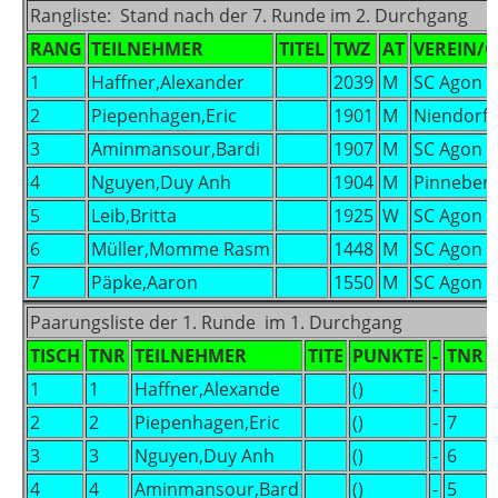
Rangliste: Stand nach der 7. Runde im 2. Durchgang
RANG
TEILNEHMER
TITEL
TWZ
AT
VEREIN/
1
Haffner,Alexander
2039
M
SC Agon 
2
Piepenhagen,Eric
1901
M
Niendorf
3
Aminmansour,Bardi
1907
M
SC Agon 
4
Nguyen,Duy Anh
1904
M
Pinneber
5
Leib,Britta
1925
W
SC Agon 
6
Müller,Momme Rasm
1448
M
SC Agon 
7
Päpke,Aaron
1550
M
SC Agon 
Paarungsliste der 1. Runde im 1. Durchgang
TISCH
TNR
TEILNEHMER
TITE
PUNKTE
-
TNR
1
1
Haffner,Alexande
()
-
2
2
Piepenhagen,Eric
()
-
7
3
3
Nguyen,Duy Anh
()
-
6
4
4
Aminmansour,Bard
()
-
5