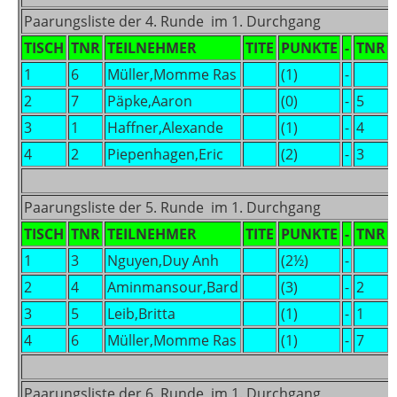
Paarungsliste der 4. Runde im 1. Durchgang
TISCH
TNR
TEILNEHMER
TITE
PUNKTE
-
TNR
1
6
Müller,Momme Ras
(1)
-
2
7
Päpke,Aaron
(0)
-
5
3
1
Haffner,Alexande
(1)
-
4
4
2
Piepenhagen,Eric
(2)
-
3
Paarungsliste der 5. Runde im 1. Durchgang
TISCH
TNR
TEILNEHMER
TITE
PUNKTE
-
TNR
1
3
Nguyen,Duy Anh
(2½)
-
2
4
Aminmansour,Bard
(3)
-
2
3
5
Leib,Britta
(1)
-
1
4
6
Müller,Momme Ras
(1)
-
7
Paarungsliste der 6. Runde im 1. Durchgang