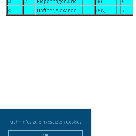
3
2
Piepenhagen,Eric
(8)
-
6
4
1
Haffner,Alexande
(8½)
-
7
Mehr Infos zu eingesetzten Cookies
OK