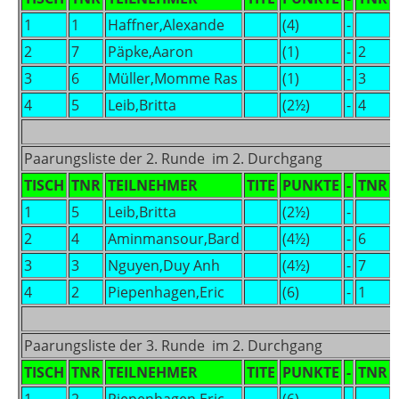
1
1
Haffner,Alexande
(4)
-
2
7
Päpke,Aaron
(1)
-
2
3
6
Müller,Momme Ras
(1)
-
3
4
5
Leib,Britta
(2½)
-
4
Paarungsliste der 2. Runde im 2. Durchgang
TISCH
TNR
TEILNEHMER
TITE
PUNKTE
-
TNR
1
5
Leib,Britta
(2½)
-
2
4
Aminmansour,Bard
(4½)
-
6
3
3
Nguyen,Duy Anh
(4½)
-
7
4
2
Piepenhagen,Eric
(6)
-
1
Paarungsliste der 3. Runde im 2. Durchgang
TISCH
TNR
TEILNEHMER
TITE
PUNKTE
-
TNR