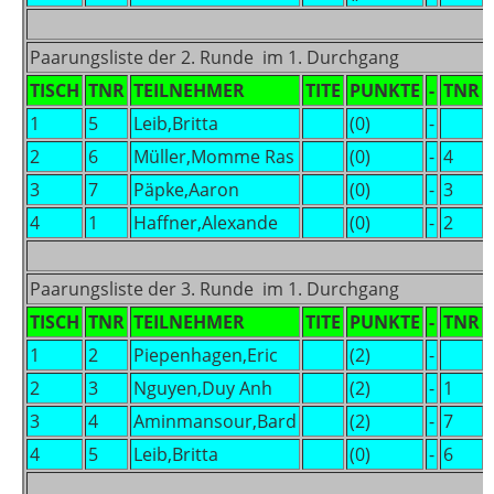
Paarungsliste der 2. Runde im 1. Durchgang
TISCH
TNR
TEILNEHMER
TITE
PUNKTE
-
TNR
1
5
Leib,Britta
(0)
-
2
6
Müller,Momme Ras
(0)
-
4
3
7
Päpke,Aaron
(0)
-
3
4
1
Haffner,Alexande
(0)
-
2
Paarungsliste der 3. Runde im 1. Durchgang
TISCH
TNR
TEILNEHMER
TITE
PUNKTE
-
TNR
1
2
Piepenhagen,Eric
(2)
-
2
3
Nguyen,Duy Anh
(2)
-
1
3
4
Aminmansour,Bard
(2)
-
7
4
5
Leib,Britta
(0)
-
6