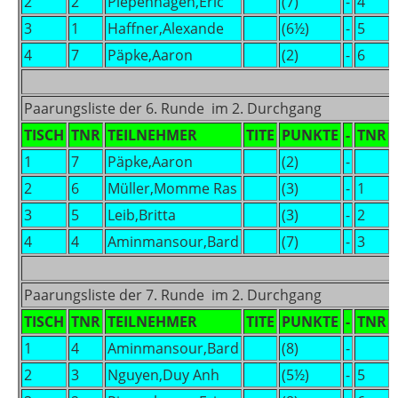
2
2
Piepenhagen,Eric
(7)
-
4
3
1
Haffner,Alexande
(6½)
-
5
4
7
Päpke,Aaron
(2)
-
6
Paarungsliste der 6. Runde im 2. Durchgang
TISCH
TNR
TEILNEHMER
TITE
PUNKTE
-
TNR
1
7
Päpke,Aaron
(2)
-
2
6
Müller,Momme Ras
(3)
-
1
3
5
Leib,Britta
(3)
-
2
4
4
Aminmansour,Bard
(7)
-
3
Paarungsliste der 7. Runde im 2. Durchgang
TISCH
TNR
TEILNEHMER
TITE
PUNKTE
-
TNR
1
4
Aminmansour,Bard
(8)
-
2
3
Nguyen,Duy Anh
(5½)
-
5