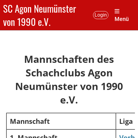
SC Agon Neumünster
Login
von 1990 e.V.
Menü
Mannschaften des
Schachclubs Agon
Neumünster von 1990
e.V.
Mannschaft
Liga
1. Mannschaft
Verba