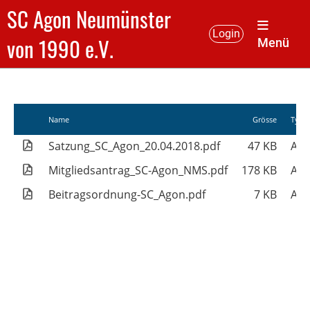
SC Agon Neumünster
Login
von 1990 e.V.
Menü
Name
Grösse
Typ
Satzung_SC_Agon_20.04.2018.pdf
47 KB
Ado
Mitgliedsantrag_SC-Agon_NMS.pdf
178 KB
Ado
Beitragsordnung-SC_Agon.pdf
7 KB
Ado