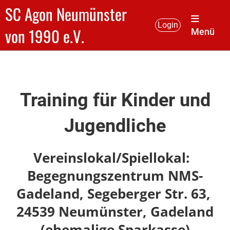
SC Agon Neumünster
Login
von 1990 e.V.
Menü
Training für Kinder und
Jugendliche
Vereinslokal/Spiellokal:
Begegnungszentrum NMS-
Gadeland, Segeberger Str. 63,
24539 Neumünster, Gadeland
(ehemalige Sparkasse)