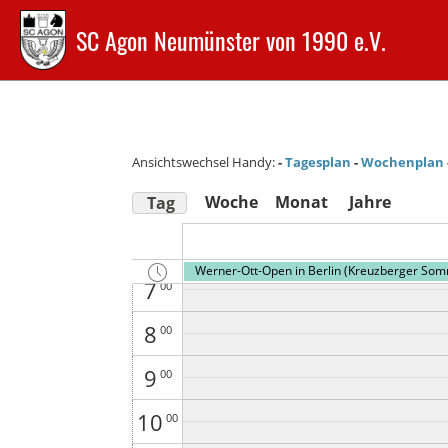
1
00
SC Agon Neumünster von 1990 e.V.
2
00
3
00
4
00
Ansichtswechsel Handy:
-
Tagesplan
-
Wochenplan
5
00
Woche
Monat
Jahre
Tag
6
00
Werner-Ott-Open in Berlin (Kreuzberger So
7
00
8
00
9
00
10
00